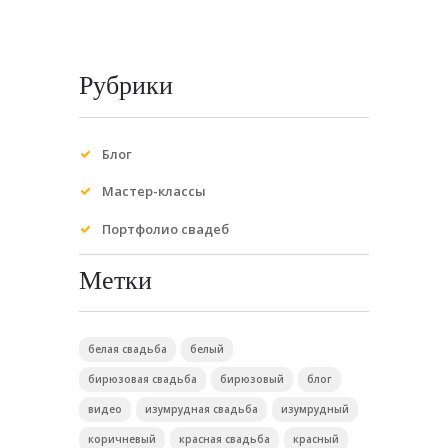
Рубрики
Блог
Мастер-классы
Портфолио свадеб
Метки
белая свадьба
белый
бирюзовая свадьба
бирюзовый
блог
видео
изумрудная свадьба
изумрудный
коричневый
красная свадьба
красный