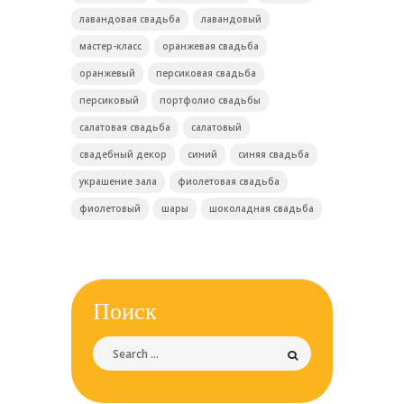
лавандовая свадьба
лавандовый
мастер-класс
оранжевая свадьба
оранжевый
персиковая свадьба
персиковый
портфолио свадьбы
салатовая свадьба
салатовый
свадебный декор
синий
синяя свадьба
украшение зала
фиолетовая свадьба
фиолетовый
шары
шоколадная свадьба
Поиск