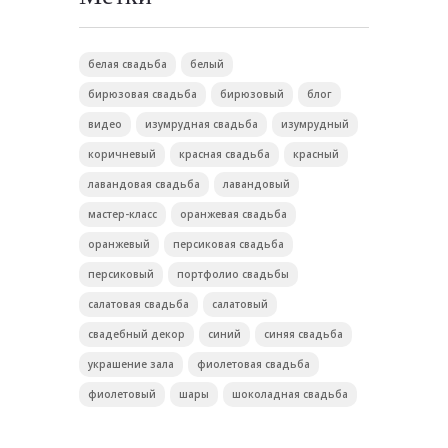
белая свадьба
белый
бирюзовая свадьба
бирюзовый
блог
видео
изумрудная свадьба
изумрудный
коричневый
красная свадьба
красный
лавандовая свадьба
лавандовый
мастер-класс
оранжевая свадьба
оранжевый
персиковая свадьба
персиковый
портфолио свадьбы
салатовая свадьба
салатовый
свадебный декор
синий
синяя свадьба
украшение зала
фиолетовая свадьба
фиолетовый
шары
шоколадная свадьба