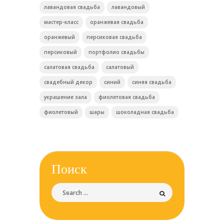
лавандовая свадьба
лавандовый
мастер-класс
оранжевая свадьба
оранжевый
персиковая свадьба
персиковый
портфолио свадьбы
салатовая свадьба
салатовый
свадебный декор
синий
синяя свадьба
украшение зала
фиолетовая свадьба
фиолетовый
шары
шоколадная свадьба
Поиск