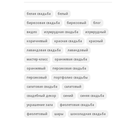
белая свадьба
белый
бирюзовая свадьба
бирюзовый
блог
видео
изумрудная свадьба
изумрудный
коричневый
красная свадьба
красный
лавандовая свадьба
лавандовый
мастер-класс
оранжевая свадьба
оранжевый
персиковая свадьба
персиковый
портфолио свадьбы
салатовая свадьба
салатовый
свадебный декор
синий
синяя свадьба
украшение зала
фиолетовая свадьба
фиолетовый
шары
шоколадная свадьба