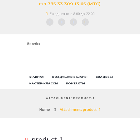
+ 375 33 309 13 65 (МТС)
Ежедневно с 8.00 до 22.00
Витебск
ГЛАВНАЯ
ВОЗДУШНЫЕ ШАРЫ
СВАДЬБЫ
МАСТЕР-КЛАССЫ
КОНТАКТЫ
ATTACHMENT: PRODUCT-1
Home
Attachment: product-1
product-1