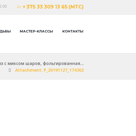
2.00
+ 375 33 309 13 65 (МТС)
ДЬБЫ
МАСТЕР-КЛАССЫ
КОНТАКТЫ
з с миксом шаров, фольгированная...
Attachment: P_20191127_174302
Next i
photo_202