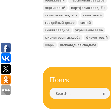
оранжевый
персиковая свадьба
персиковый
портфолио свадьбы
салатовая свадьба
салатовый
свадебный декор
синий
синяя свадьба
украшение зала
фиолетовая свадьба
фиолетовый
шары
шоколадная свадьба
Поиск