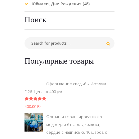
Юбилеи, Дни Рождения
(45)
Поиск
Популярные товары
Оформление свадьбы. Артикул
Г-26. Цена от 400 руб
5.00
из 5
400.00
Br
Фонтан из фольгированного
медведя и 6 шаров, коляска,
сердце с надписью, 10 шаров с