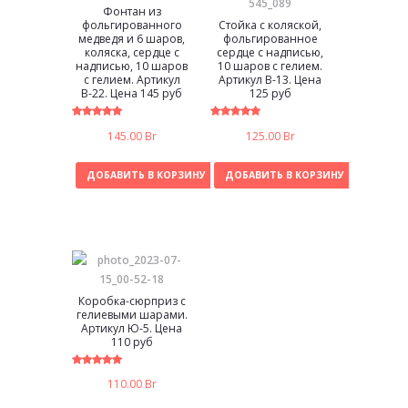
Фонтан из
фольгированного
Стойка с коляской,
медведя и 6 шаров,
фольгированное
коляска, сердце с
сердце с надписью,
надписью, 10 шаров
10 шаров с гелием.
с гелием. Артикул
Артикул В-13. Цена
В-22. Цена 145 руб
125 руб
5.00
5.00
145.00
Br
125.00
Br
из 5
из 5
ДОБАВИТЬ В КОРЗИНУ
ДОБАВИТЬ В КОРЗИНУ
Коробка-сюрприз с
гелиевыми шарами.
Артикул Ю-5. Цена
110 руб
5.00
110.00
Br
из 5