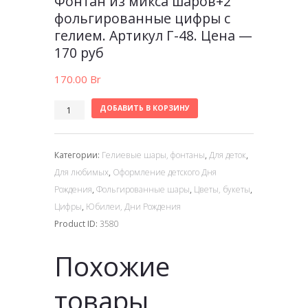
Фонтан из микса шаров+2
фольгированные цифры с
гелием. Артикул Г-48. Цена —
170 руб
170.00
Br
ДОБАВИТЬ В КОРЗИНУ
Категории:
Гелиевые шары, фонтаны
,
Для деток
,
Для любимых
,
Оформление детского Дня
Рождения
,
Фольгированные шары
,
Цветы, букеты
,
Цифры
,
Юбилеи, Дни Рождения
Product ID:
3580
Похожие
товары