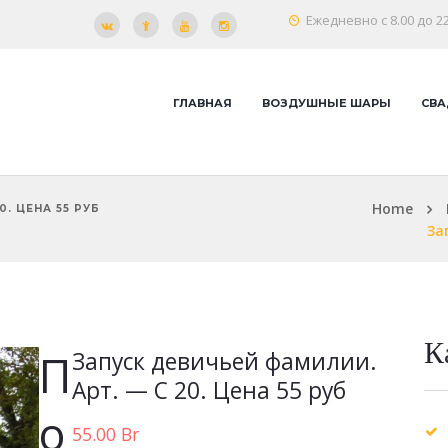
Ежедневно с 8.00 до 22
ГЛАВНАЯ
ВОЗДУШНЫЕ ШАРЫ
СВА
Home
0. ЦЕНА 55 РУБ
За
К
П
Запуск девичьей фамилии.
Арт. — С 20. Цена 55 руб
о
55.00
Br