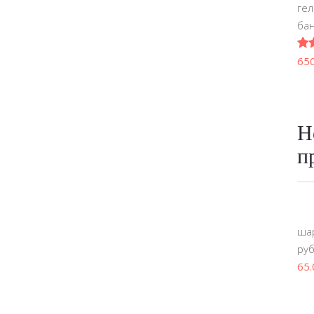
гел
бан
5.0
65
Н
п
шар
ру
65