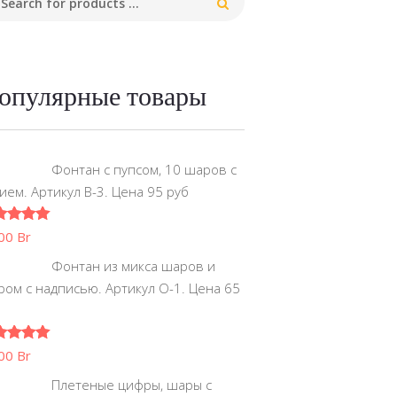
опулярные товары
Фонтан с пупсом, 10 шаров с
ием. Артикул В-3. Цена 95 руб
0
из 5
.00
Br
Фонтан из микса шаров и
ом с надписью. Артикул О-1. Цена 65
б
0
из 5
.00
Br
Плетеные цифры, шары с