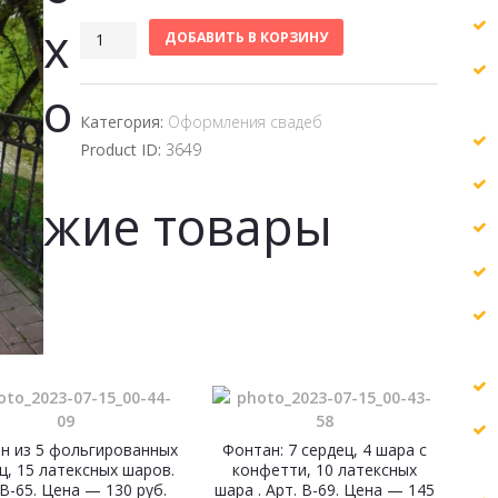
х
ДОБАВИТЬ В КОРЗИНУ
о
Категория:
Оформления свадеб
Product ID:
3649
жие товары
н из 5 фольгированных
Фонтан: 7 сердец, 4 шара с
ц, 15 латексных шаров.
конфетти, 10 латексных
 В-65. Цена — 130 руб.
шара . Арт. В-69. Цена — 145