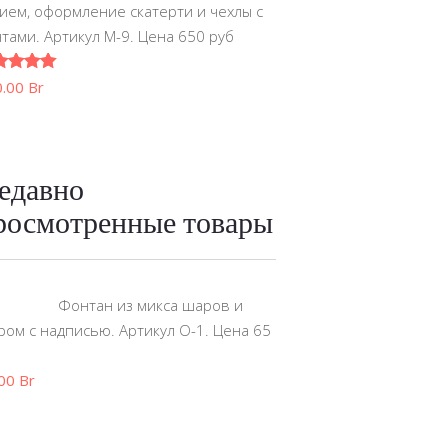
ием, оформление скатерти и чехлы с
тами. Артикул М-9. Цена 650 руб
0
из 5
0.00
Br
едавно
росмотренные товары
Фонтан из микса шаров и
ом с надписью. Артикул О-1. Цена 65
б
.00
Br