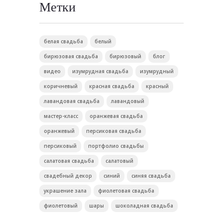
Метки
белая свадьба
белый
бирюзовая свадьба
бирюзовый
блог
видео
изумрудная свадьба
изумрудный
коричневый
красная свадьба
красный
лавандовая свадьба
лавандовый
мастер-класс
оранжевая свадьба
оранжевый
персиковая свадьба
персиковый
портфолио свадьбы
салатовая свадьба
салатовый
свадебный декор
синий
синяя свадьба
украшение зала
фиолетовая свадьба
фиолетовый
шары
шоколадная свадьба