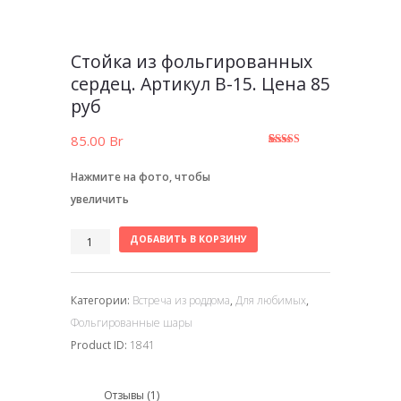
Стойка из фольгированных
сердец. Артикул В-15. Цена 85
руб
85.00
Br
5.00
5
1
из
основано
Нажмите на фото, чтобы
на
оценке
клиента
увеличить
ДОБАВИТЬ В КОРЗИНУ
Категории:
Встреча из роддома
,
Для любимых
,
Фольгированные шары
Product ID:
1841
Отзывы (1)