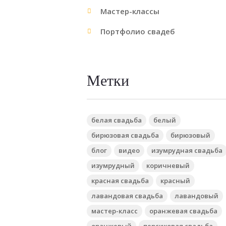
Мастер-классы
Портфолио свадеб
Метки
белая свадьба
белый
бирюзовая свадьба
бирюзовый
блог
видео
изумрудная свадьба
изумрудный
коричневый
красная свадьба
красный
лавандовая свадьба
лавандовый
мастер-класс
оранжевая свадьба
оранжевый
персиковая свадьба