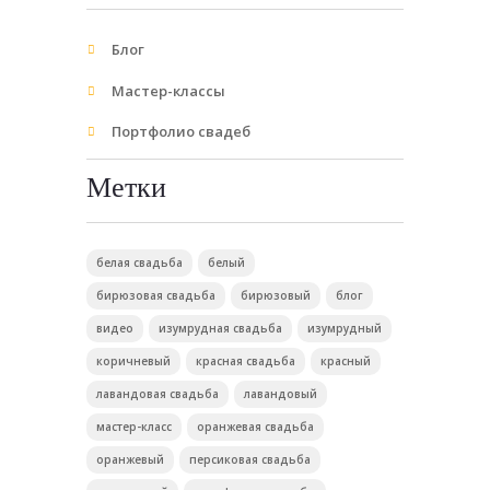
Блог
Мастер-классы
Портфолио свадеб
Метки
белая свадьба
белый
бирюзовая свадьба
бирюзовый
блог
видео
изумрудная свадьба
изумрудный
коричневый
красная свадьба
красный
лавандовая свадьба
лавандовый
мастер-класс
оранжевая свадьба
оранжевый
персиковая свадьба