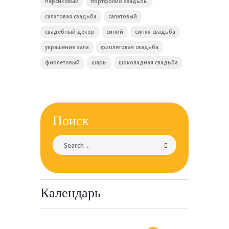
персиковый
портфолио свадьбы
салатовая свадьба
салатовый
свадебный декор
синий
синяя свадьба
украшение зала
фиолетовая свадьба
фиолетовый
шары
шоколадная свадьба
Поиск
Календарь