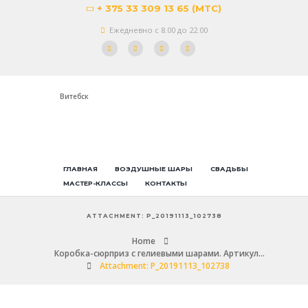
+ 375 33 309 13 65 (МТС)
Ежедневно с 8.00 до 22.00
Витебск
ГЛАВНАЯ
ВОЗДУШНЫЕ ШАРЫ
СВАДЬБЫ
МАСТЕР-КЛАССЫ
КОНТАКТЫ
ATTACHMENT: P_20191113_102738
Home
Коробка-сюрприз с гелиевыми шарами. Артикул...
Attachment: P_20191113_102738