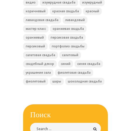
видео
изумрудная свадьба
изумрудный
коричневый
красная свадьба
красный
лавандовая свадьба
лавандовый
мастер-класс
оранжевая свадьба
оранжевый
персиковая свадьба
персиковый
портфолио свадьбы
салатовая свадьба
салатовый
свадебный декор
синий
синяя свадьба
украшение зала
фиолетовая свадьба
фиолетовый
шары
шоколадная свадьба
Поиск