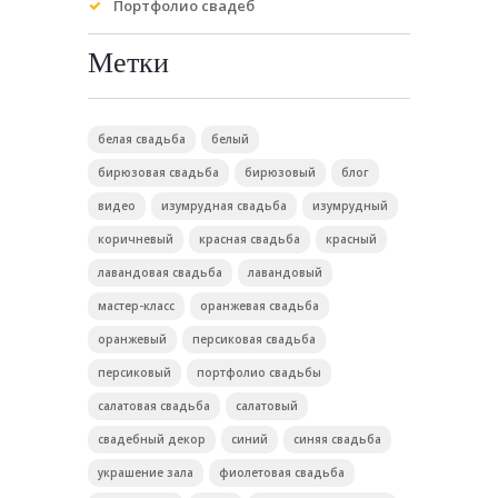
Портфолио свадеб
Метки
белая свадьба
белый
бирюзовая свадьба
бирюзовый
блог
видео
изумрудная свадьба
изумрудный
коричневый
красная свадьба
красный
лавандовая свадьба
лавандовый
мастер-класс
оранжевая свадьба
оранжевый
персиковая свадьба
персиковый
портфолио свадьбы
салатовая свадьба
салатовый
свадебный декор
синий
синяя свадьба
украшение зала
фиолетовая свадьба