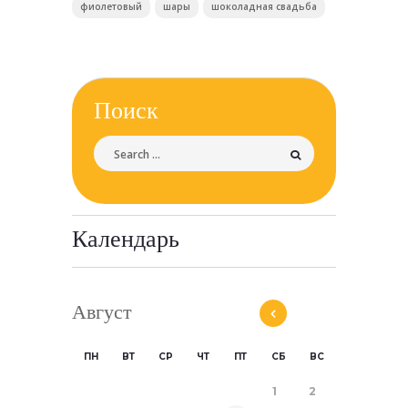
фиолетовый
шары
шоколадная свадьба
Поиск
Календарь
Август
ПН
ВТ
СР
ЧТ
ПТ
СБ
ВС
1
2