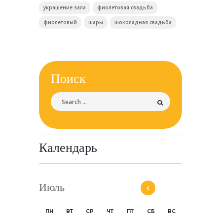
украшение зала
фиолетовая свадьба
фиолетовый
шары
шоколадная свадьба
Поиск
Календарь
Июль
ПН
ВТ
СР
ЧТ
ПТ
СБ
ВС