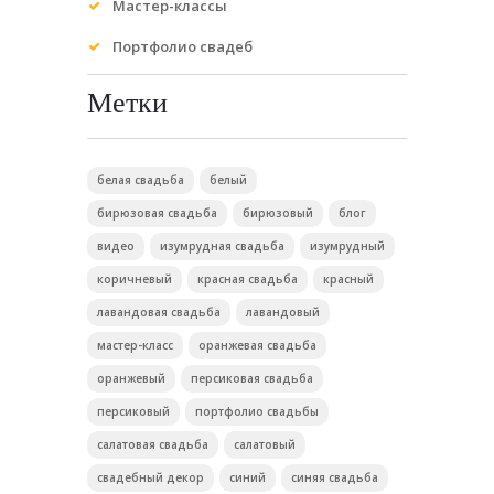
Мастер-классы
Портфолио свадеб
Метки
белая свадьба
белый
бирюзовая свадьба
бирюзовый
блог
видео
изумрудная свадьба
изумрудный
коричневый
красная свадьба
красный
лавандовая свадьба
лавандовый
мастер-класс
оранжевая свадьба
оранжевый
персиковая свадьба
персиковый
портфолио свадьбы
салатовая свадьба
салатовый
свадебный декор
синий
синяя свадьба