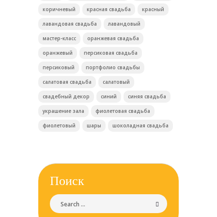
коричневый
красная свадьба
красный
лавандовая свадьба
лавандовый
мастер-класс
оранжевая свадьба
оранжевый
персиковая свадьба
персиковый
портфолио свадьбы
салатовая свадьба
салатовый
свадебный декор
синий
синяя свадьба
украшение зала
фиолетовая свадьба
фиолетовый
шары
шоколадная свадьба
Поиск