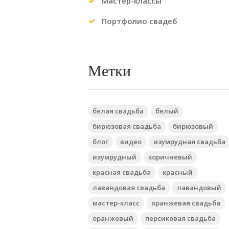
Мастер-классы
Портфолио свадеб
Метки
белая свадьба
белый
бирюзовая свадьба
бирюзовый
блог
видео
изумрудная свадьба
изумрудный
коричневый
красная свадьба
красный
лавандовая свадьба
лавандовый
мастер-класс
оранжевая свадьба
оранжевый
персиковая свадьба