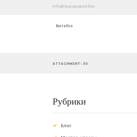
info@праздник24.бел
Витебск
ATTACHMENT: 30
Рубрики
Previous item
28
Блог