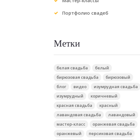
Мастер-классы
Портфолио свадеб
Метки
белая свадьба
белый
бирюзовая свадьба
бирюзовый
блог
видео
изумрудная свадьба
изумрудный
коричневый
красная свадьба
красный
лавандовая свадьба
лавандовый
мастер-класс
оранжевая свадьба
оранжевый
персиковая свадьба
Previous item