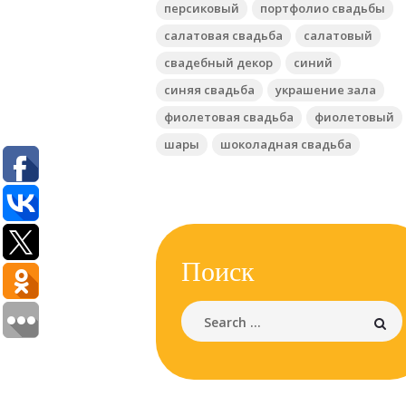
персиковый
портфолио свадьбы
День Всех Влюбленных
салатовая свадьба
салатовый
свадебный декор
синий
синяя свадьба
украшение зала
фиолетовая свадьба
фиолетовый
шары
шоколадная свадьба
Поиск