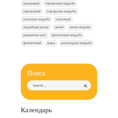
оранжевый
персиковая свадьба
персиковый
портфолио свадьбы
салатовая свадьба
салатовый
свадебный декор
синий
синяя свадьба
украшение зала
фиолетовая свадьба
фиолетовый
шары
шоколадная свадьба
Поиск
Календарь