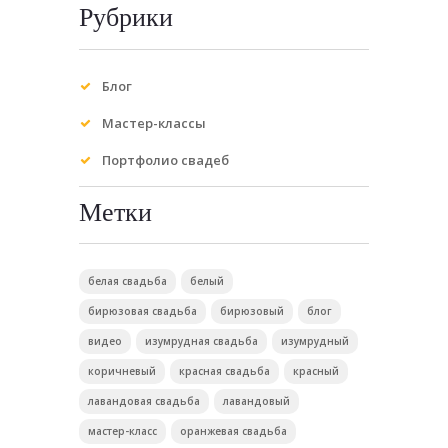
Рубрики
Блог
Мастер-классы
Портфолио свадеб
Метки
белая свадьба
белый
бирюзовая свадьба
бирюзовый
блог
видео
изумрудная свадьба
изумрудный
коричневый
красная свадьба
красный
лавандовая свадьба
лавандовый
мастер-класс
оранжевая свадьба