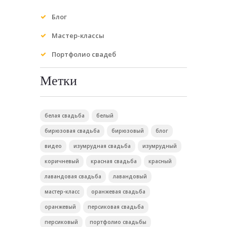
Блог
Мастер-классы
Портфолио свадеб
Метки
белая свадьба
белый
бирюзовая свадьба
бирюзовый
блог
видео
изумрудная свадьба
изумрудный
коричневый
красная свадьба
красный
лавандовая свадьба
лавандовый
мастер-класс
оранжевая свадьба
оранжевый
персиковая свадьба
персиковый
портфолио свадьбы