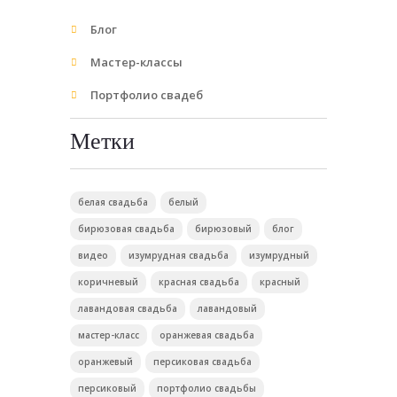
Блог
Мастер-классы
Портфолио свадеб
Метки
белая свадьба
белый
бирюзовая свадьба
бирюзовый
блог
видео
изумрудная свадьба
изумрудный
коричневый
красная свадьба
красный
лавандовая свадьба
лавандовый
мастер-класс
оранжевая свадьба
оранжевый
персиковая свадьба
персиковый
портфолио свадьбы