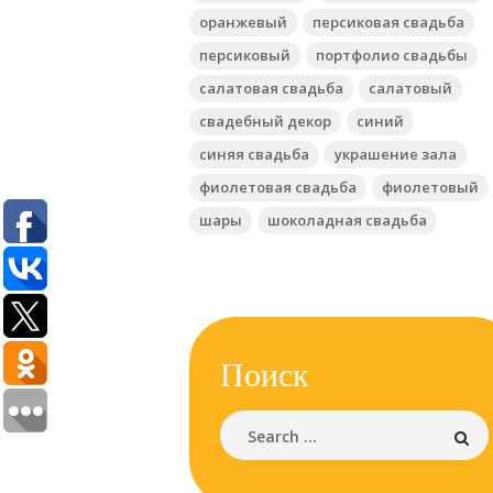
оранжевый
персиковая свадьба
персиковый
портфолио свадьбы
салатовая свадьба
салатовый
Previous item
свадебный декор
синий
Фонтаны из шаров
синяя свадьба
украшение зала
фиолетовая свадьба
фиолетовый
шары
шоколадная свадьба
Поиск