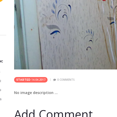
ВС
5
14.04.2017
0
COMMENTS
STARTED
2
9
No image description ...
6
Add Comment