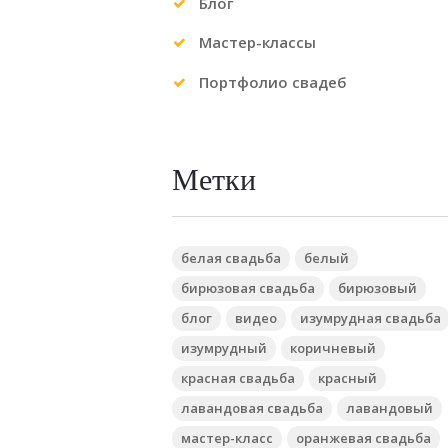
Блог
Мастер-классы
Портфолио свадеб
Метки
белая свадьба
белый
бирюзовая свадьба
бирюзовый
блог
видео
изумрудная свадьба
изумрудный
коричневый
красная свадьба
красный
лавандовая свадьба
лавандовый
мастер-класс
оранжевая свадьба