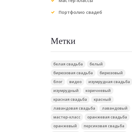
Мастер-классы
Портфолио свадеб
Метки
белая свадьба
белый
бирюзовая свадьба
бирюзовый
блог
видео
изумрудная свадьба
изумрудный
коричневый
красная свадьба
красный
лавандовая свадьба
лавандовый
мастер-класс
оранжевая свадьба
оранжевый
персиковая свадьба