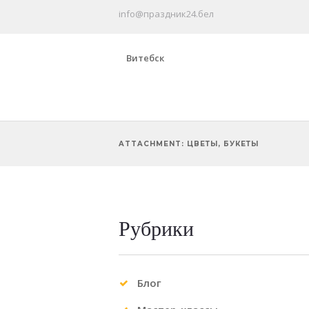
info@праздник24.бел
Витебск
ATTACHMENT: ЦВЕТЫ, БУКЕТЫ
Рубрики
Previous item
Гелиевые шары в витебске
Блог