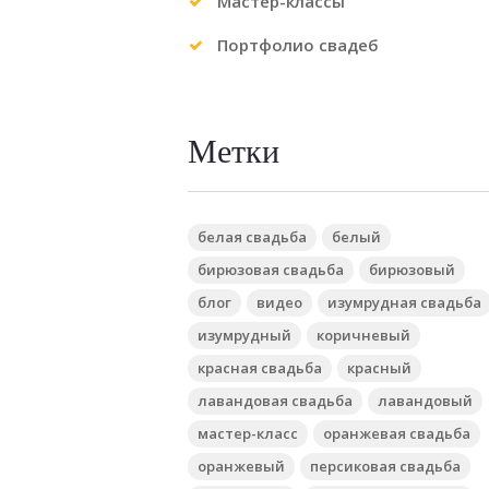
Мастер-классы
Портфолио свадеб
Метки
белая свадьба
белый
бирюзовая свадьба
бирюзовый
блог
видео
изумрудная свадьба
изумрудный
коричневый
красная свадьба
красный
лавандовая свадьба
лавандовый
мастер-класс
оранжевая свадьба
оранжевый
персиковая свадьба