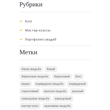
Рубрики
Блог
Мастер-классы
Портфолио свадеб
Метки
белая свадьба
белый
бирюзовая свадьба
бирюзовый
блог
видео
изумрудная свадьба
изумрудный
коричневый
красная свадьба
красный
лавандовая свадьба
лавандовый
мастер-класс
оранжевая свадьба