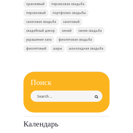
оранжевый
персиковая свадьба
персиковый
портфолио свадьбы
салатовая свадьба
салатовый
свадебный декор
синий
синяя свадьба
украшение зала
фиолетовая свадьба
фиолетовый
шары
шоколадная свадьба
Поиск
Календарь