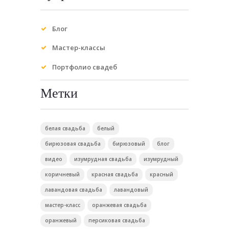
Блог
Мастер-классы
Портфолио свадеб
Метки
белая свадьба
белый
бирюзовая свадьба
бирюзовый
блог
видео
изумрудная свадьба
изумрудный
коричневый
красная свадьба
красный
лавандовая свадьба
лавандовый
мастер-класс
оранжевая свадьба
оранжевый
персиковая свадьба