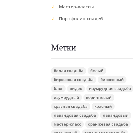
Мастер-классы
Портфолио свадеб
Метки
Previous item
Оранжевая свадьба в
Витебске
белая свадьба
белый
бирюзовая свадьба
бирюзовый
блог
видео
изумрудная свадьба
изумрудный
коричневый
красная свадьба
красный
лавандовая свадьба
лавандовый
мастер-класс
оранжевая свадьба
оранжевый
персиковая свадьба