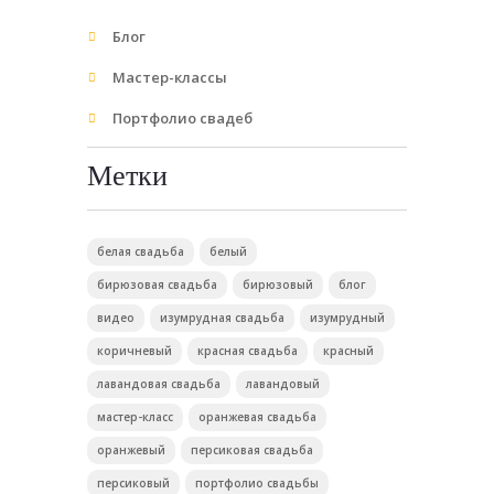
Блог
Мастер-классы
Портфолио свадеб
Метки
белая свадьба
белый
бирюзовая свадьба
бирюзовый
блог
видео
изумрудная свадьба
изумрудный
коричневый
красная свадьба
красный
лавандовая свадьба
лавандовый
мастер-класс
оранжевая свадьба
оранжевый
персиковая свадьба
персиковый
портфолио свадьбы