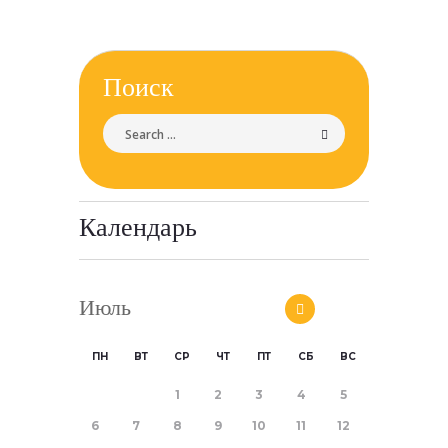
Поиск
Календарь
Июль
ПН
ВТ
СР
ЧТ
ПТ
СБ
ВС
1
2
3
4
5
6
7
8
9
10
11
12