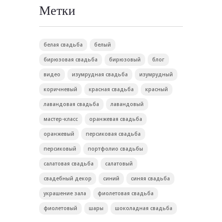
Метки
белая свадьба
белый
бирюзовая свадьба
бирюзовый
блог
видео
изумрудная свадьба
изумрудный
коричневый
красная свадьба
красный
лавандовая свадьба
лавандовый
мастер-класс
оранжевая свадьба
оранжевый
персиковая свадьба
персиковый
портфолио свадьбы
салатовая свадьба
салатовый
свадебный декор
синий
синяя свадьба
украшение зала
фиолетовая свадьба
фиолетовый
шары
шоколадная свадьба