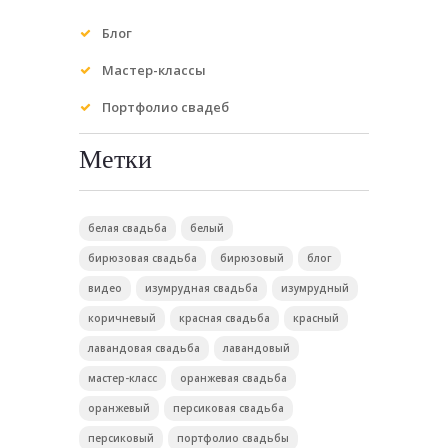
Блог
Мастер-классы
Портфолио свадеб
Метки
белая свадьба
белый
бирюзовая свадьба
бирюзовый
блог
видео
изумрудная свадьба
изумрудный
коричневый
красная свадьба
красный
лавандовая свадьба
лавандовый
мастер-класс
оранжевая свадьба
оранжевый
персиковая свадьба
персиковый
портфолио свадьбы