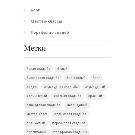
Блог
Мастер-классы
Портфолио свадеб
Метки
белая свадьба
белый
бирюзовая свадьба
бирюзовый
блог
видео
изумрудная свадьба
изумрудный
коричневый
красная свадьба
красный
лавандовая свадьба
лавандовый
мастер-класс
оранжевая свадьба
оранжевый
персиковая свадьба
персиковый
портфолио свадьбы