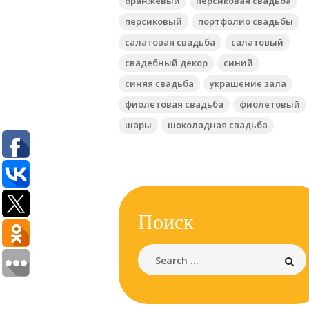
оранжевый
персиковая свадьба
персиковый
портфолио свадьбы
салатовая свадьба
салатовый
свадебный декор
синий
синяя свадьба
украшение зала
фиолетовая свадьба
фиолетовый
шары
шоколадная свадьба
Поиск