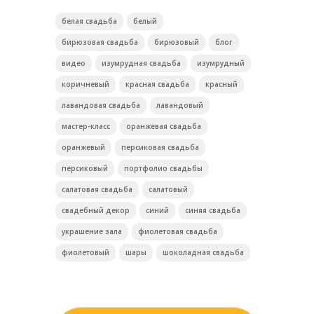
белая свадьба
белый
бирюзовая свадьба
бирюзовый
блог
видео
изумрудная свадьба
изумрудный
коричневый
красная свадьба
красный
лавандовая свадьба
лавандовый
мастер-класс
оранжевая свадьба
оранжевый
персиковая свадьба
персиковый
портфолио свадьбы
салатовая свадьба
салатовый
свадебный декор
синий
синяя свадьба
украшение зала
фиолетовая свадьба
фиолетовый
шары
шоколадная свадьба