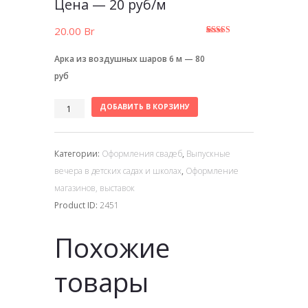
Цена — 20 руб/м
20.00
Br
5.00
5
1
из
основано
Арка из воздушных шаров 6 м — 80
на
оценке
клиента
руб
ДОБАВИТЬ В КОРЗИНУ
Категории:
Оформления свадеб
,
Выпускные
вечера в детских садах и школах
,
Оформление
магазинов, выставок
Product ID:
2451
Похожие
товары