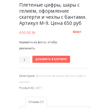
Плетеные цифры, шары с
гелием, оформление
скатерти и чехлы с бантами.
Артикул М-9. Цена 650 руб
650.00
Br
5.00
5
1
из
основано
Нажмите на фото, чтобы
на
оценке
клиента
увеличить
ДОБАВИТЬ В КОРЗИНУ
Категория:
Выпускные вечера в детских садах и
школах
Product ID:
2071
Отзывы (1)