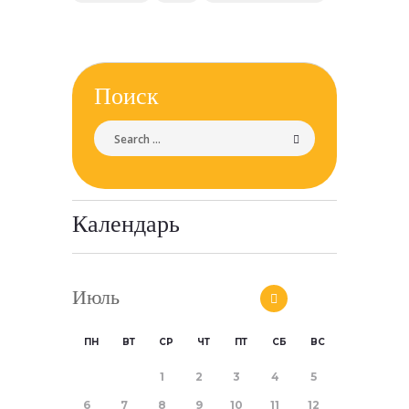
Поиск
Календарь
Июль
ПН
ВТ
СР
ЧТ
ПТ
СБ
ВС
1
2
3
4
5
6
7
8
9
10
11
12