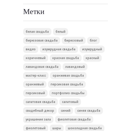
Метки
белая свадьба
белый
бирюзовая свадьба
бирюзовый
блог
видео
изумрудная свадьба
изумрудный
коричневый
красная свадьба
красный
лавандовая свадьба
лавандовый
мастер-класс
оранжевая свадьба
оранжевый
персиковая свадьба
персиковый
портфолио свадьбы
салатовая свадьба
салатовый
свадебный декор
синий
синяя свадьба
украшение зала
фиолетовая свадьба
фиолетовый
шары
шоколадная свадьба