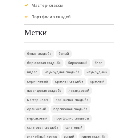
Мастер-классы
Портфолио свадеб
Метки
белая свадьба
белый
бирюзовая свадьба
бирюзовый
блог
видео
изумрудная свадьба
изумрудный
коричневый
красная свадьба
красный
лавандовая свадьба
лавандовый
мастер-класс
оранжевая свадьба
оранжевый
персиковая свадьба
персиковый
портфолио свадьбы
салатовая свадьба
салатовый
свадебный декор
синий
синяя свадьба