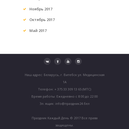
Ноябрь
2017
Октябрь
2017
Май
2017
Наш адрес: Беларусь, г. Витебск ул. Медицинская
1А
Телефон: + 375 33 309 13 65 (МТС)
Время работы: Ежедневно с 8:00 до 22:00
Эл. ящик: info@праздник24.бел
Праздник Каждый День © 2017 Все права
защищены.