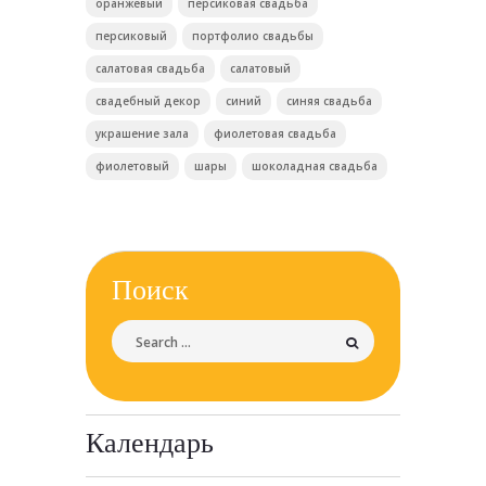
оранжевый
персиковая свадьба
персиковый
портфолио свадьбы
салатовая свадьба
салатовый
свадебный декор
синий
синяя свадьба
украшение зала
фиолетовая свадьба
фиолетовый
шары
шоколадная свадьба
Поиск
Календарь