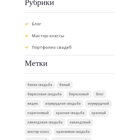
Рубрики
Блог
Мастер-классы
Портфолио свадеб
Метки
белая свадьба
белый
бирюзовая свадьба
бирюзовый
блог
видео
изумрудная свадьба
изумрудный
коричневый
красная свадьба
красный
лавандовая свадьба
лавандовый
мастер-класс
оранжевая свадьба