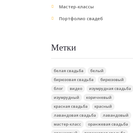
Мастер-классы
Портфолио свадеб
Метки
белая свадьба
белый
бирюзовая свадьба
бирюзовый
блог
видео
изумрудная свадьба
изумрудный
коричневый
красная свадьба
красный
лавандовая свадьба
лавандовый
мастер-класс
оранжевая свадьба
оранжевый
персиковая свадьба