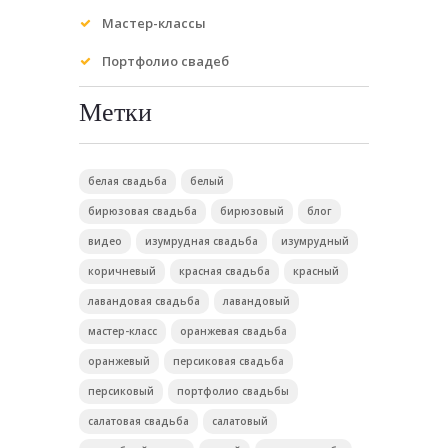
Мастер-классы
Портфолио свадеб
Метки
белая свадьба
белый
бирюзовая свадьба
бирюзовый
блог
видео
изумрудная свадьба
изумрудный
коричневый
красная свадьба
красный
лавандовая свадьба
лавандовый
мастер-класс
оранжевая свадьба
оранжевый
персиковая свадьба
персиковый
портфолио свадьбы
салатовая свадьба
салатовый