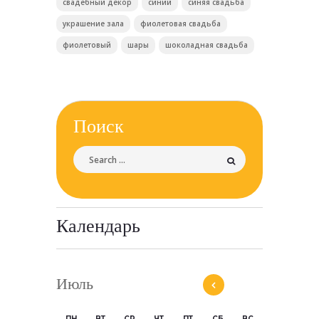
свадебный декор
синий
синяя свадьба
украшение зала
фиолетовая свадьба
фиолетовый
шары
шоколадная свадьба
Поиск
Календарь
Июль
ПН
ВТ
СР
ЧТ
ПТ
СБ
ВС