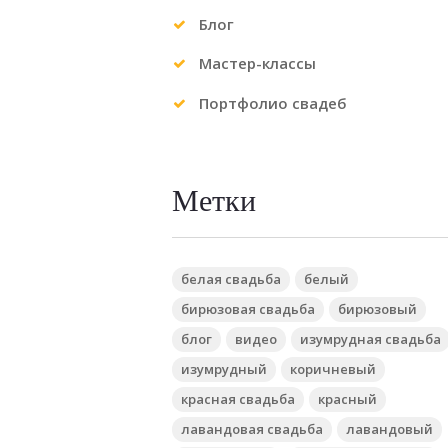
Блог
Мастер-классы
Портфолио свадеб
Previous item
Шоколадная свадьба в
Витебске
Метки
белая свадьба
белый
бирюзовая свадьба
бирюзовый
блог
видео
изумрудная свадьба
изумрудный
коричневый
красная свадьба
красный
лавандовая свадьба
лавандовый