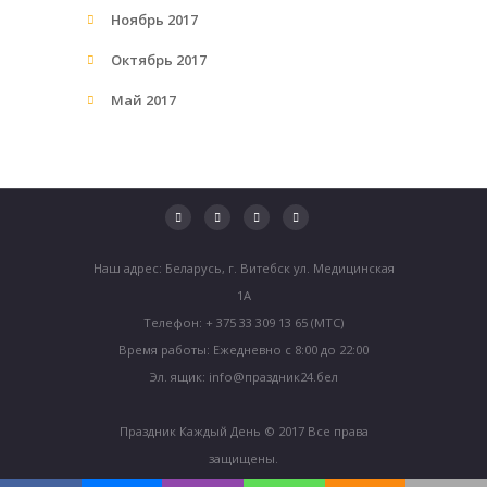
Ноябрь
2017
Октябрь
2017
Май
2017
Наш адрес: Беларусь, г. Витебск ул. Медицинская
1А
Телефон: + 375 33 309 13 65 (МТС)
Время работы: Ежедневно с 8:00 до 22:00
Эл. ящик: info@праздник24.бел
Праздник Каждый День © 2017 Все права
защищены.