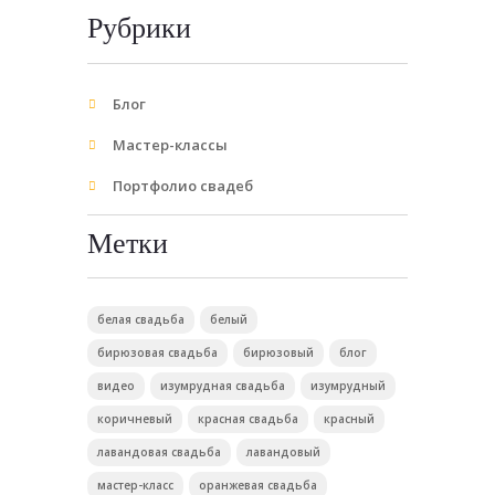
Рубрики
Блог
Мастер-классы
Портфолио свадеб
Метки
белая свадьба
белый
бирюзовая свадьба
бирюзовый
блог
видео
изумрудная свадьба
изумрудный
коричневый
красная свадьба
красный
лавандовая свадьба
лавандовый
мастер-класс
оранжевая свадьба