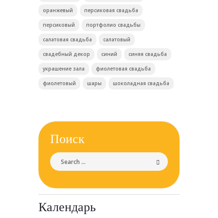
оранжевый
персиковая свадьба
персиковый
портфолио свадьбы
салатовая свадьба
салатовый
свадебный декор
синий
синяя свадьба
украшение зала
фиолетовая свадьба
фиолетовый
шары
шоколадная свадьба
Поиск
Календарь