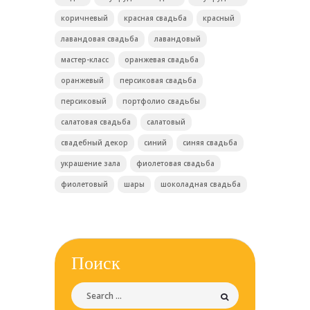
коричневый
красная свадьба
красный
лавандовая свадьба
лавандовый
мастер-класс
оранжевая свадьба
оранжевый
персиковая свадьба
персиковый
портфолио свадьбы
салатовая свадьба
салатовый
свадебный декор
синий
синяя свадьба
украшение зала
фиолетовая свадьба
фиолетовый
шары
шоколадная свадьба
Поиск