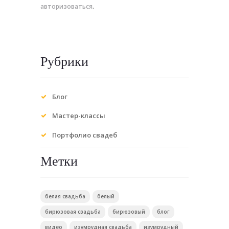
авторизоваться
.
Рубрики
Блог
Мастер-классы
Портфолио свадеб
Метки
белая свадьба
белый
бирюзовая свадьба
бирюзовый
блог
видео
изумрудная свадьба
изумрудный