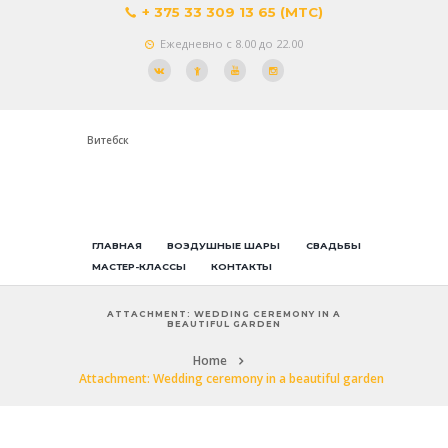
+ 375 33 309 13 65 (МТС)
Ежедневно с 8.00 до 22.00
Витебск
ГЛАВНАЯ
ВОЗДУШНЫЕ ШАРЫ
СВАДЬБЫ
МАСТЕР-КЛАССЫ
КОНТАКТЫ
ATTACHMENT: WEDDING CEREMONY IN A
BEAUTIFUL GARDEN
Home
Attachment: Wedding ceremony in a beautiful garden