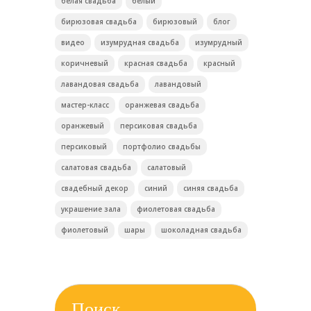
белая свадьба
белый
бирюзовая свадьба
бирюзовый
блог
видео
изумрудная свадьба
изумрудный
коричневый
красная свадьба
красный
лавандовая свадьба
лавандовый
мастер-класс
оранжевая свадьба
оранжевый
персиковая свадьба
персиковый
портфолио свадьбы
салатовая свадьба
салатовый
свадебный декор
синий
синяя свадьба
украшение зала
фиолетовая свадьба
фиолетовый
шары
шоколадная свадьба
Поиск